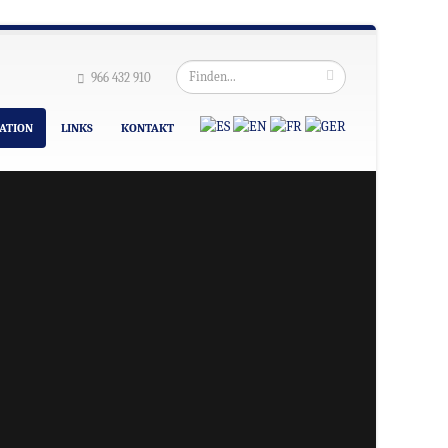
966 432 910
UATION
LINKS
KONTAKT